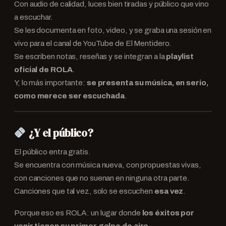
Con audio de calidad, luces bien tiradas y público que vino
a escuchar.
Se les documenta en foto, video, y se graba una sesión en
vivo para el canal de YouTube de El Mentidero.
Se escriben notas, reseñas y se integran a la
playlist
oficial de ROLA
.
Y, lo más importante:
se presenta su música, en serio,
como merece ser escuchada
.
¿Y el público?
El público entra gratis.
Se encuentra con música nueva, con propuestas vivas,
con canciones que no suenan en ninguna otra parte.
Canciones que tal vez, solo se escuchen
esa vez
.
Porque eso es ROLA: un lugar donde
los éxitos por
venir tienen su primer golpe de aire
.