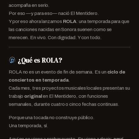
acompaña en serio.
Por eso —y para eso— nació El Mentidero.
Y por eso ahora lanzamos
ROLA
: una temporada para que
las canciones nacidas en Sonora suenen como se
merecen. En vivo. Con dignidad. Y con todo.
¿Qué es ROLA?
ROLA no es un evento de fin de semana. Es un
ciclo de
conciertos en temporada
.
Cada mes, tres proyectos musicales locales presentan su
trabajo
original
en El Mentidero, con funciones
semanales, durante cuatro o cinco fechas continuas.
Porque una tocada no construye público.
Una temporada, sí.
Aquí no se viene a probar suerte. Se viene a decir:
aquí