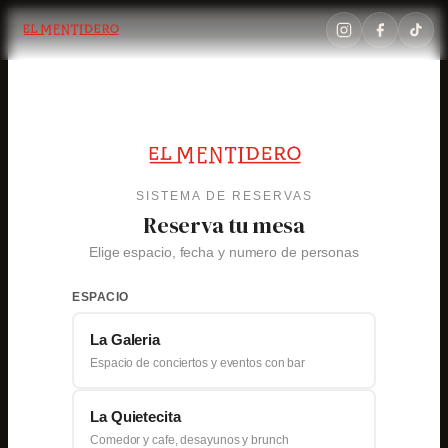
Saltar
al
contenido
SISTEMA DE RESERVAS
Reserva tu mesa
Elige espacio, fecha y numero de personas
ESPACIO
La Galeria
Espacio de conciertos y eventos con bar
La Quietecita
Comedor y cafe, desayunos y brunch